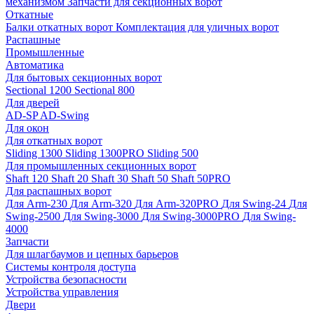
механизмом
Запчасти для секционных ворот
Откатные
Балки откатных ворот
Комплектация для уличных ворот
Распашные
Промышленные
Автоматика
Для бытовых секционных ворот
Sectional 1200
Sectional 800
Для дверей
AD-SP
AD-Swing
Для окон
Для откатных ворот
Sliding 1300
Sliding 1300PRO
Sliding 500
Для промышленных секционных ворот
Shaft 120
Shaft 20
Shaft 30
Shaft 50
Shaft 50PRO
Для распашных ворот
Для Arm-230
Для Arm-320
Для Arm-320PRO
Для Swing-24
Для
Swing-2500
Для Swing-3000
Для Swing-3000PRO
Для Swing-
4000
Запчасти
Для шлагбаумов и цепных барьеров
Системы контроля доступа
Устройства безопасности
Устройства управления
Двери