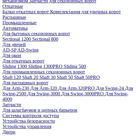
механизмом
Запчасти для секционных ворот
Откатные
Балки откатных ворот
Комплектация для уличных ворот
Распашные
Промышленные
Автоматика
Для бытовых секционных ворот
Sectional 1200
Sectional 800
Для дверей
AD-SP
AD-Swing
Для окон
Для откатных ворот
Sliding 1300
Sliding 1300PRO
Sliding 500
Для промышленных секционных ворот
Shaft 120
Shaft 20
Shaft 30
Shaft 50
Shaft 50PRO
Для распашных ворот
Для Arm-230
Для Arm-320
Для Arm-320PRO
Для Swing-24
Для
Swing-2500
Для Swing-3000
Для Swing-3000PRO
Для Swing-
4000
Запчасти
Для шлагбаумов и цепных барьеров
Системы контроля доступа
Устройства безопасности
Устройства управления
Двери