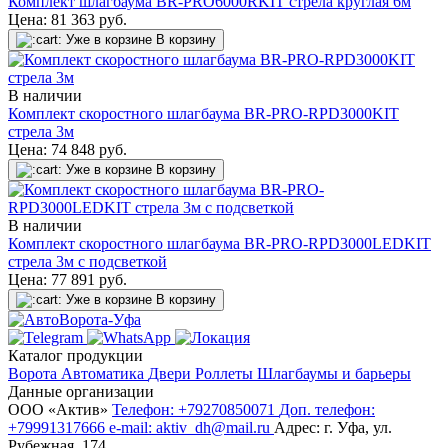
Комплект шлагбаума BR-PRO6000RKIT стрела круглая 6м
Цена:
81 363
руб.
Уже в корзине
В корзину
В наличии
Комплект скоростного шлагбаума BR-PRO-RPD3000KIT
стрела 3м
Цена:
74 848
руб.
Уже в корзине
В корзину
В наличии
Комплект скоростного шлагбаума BR-PRO-RPD3000LEDKIT
стрела 3м с подсветкой
Цена:
77 891
руб.
Уже в корзине
В корзину
Каталог продукции
Ворота
Автоматика
Двери
Роллеты
Шлагбаумы и барьеры
Данные организации
ООО «‎Актив»‎
Телефон: +79270850071
Доп. телефон:
+79991317666
e-mail: aktiv_dh@mail.ru
Адрес: г. Уфа, ул.
Рубежная, 174