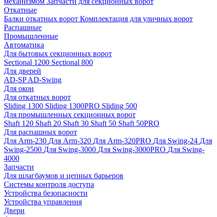
механизмом
Запчасти для секционных ворот
Откатные
Балки откатных ворот
Комплектация для уличных ворот
Распашные
Промышленные
Автоматика
Для бытовых секционных ворот
Sectional 1200
Sectional 800
Для дверей
AD-SP
AD-Swing
Для окон
Для откатных ворот
Sliding 1300
Sliding 1300PRO
Sliding 500
Для промышленных секционных ворот
Shaft 120
Shaft 20
Shaft 30
Shaft 50
Shaft 50PRO
Для распашных ворот
Для Arm-230
Для Arm-320
Для Arm-320PRO
Для Swing-24
Для
Swing-2500
Для Swing-3000
Для Swing-3000PRO
Для Swing-
4000
Запчасти
Для шлагбаумов и цепных барьеров
Системы контроля доступа
Устройства безопасности
Устройства управления
Двери