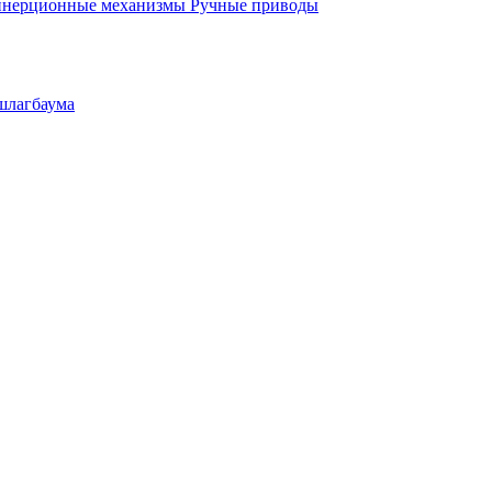
инерционные механизмы
Ручные приводы
шлагбаума