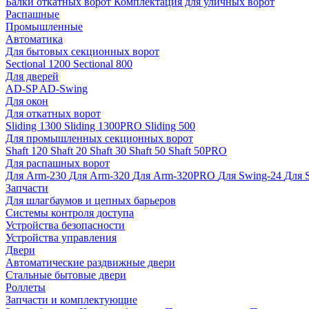
Балки откатных ворот
Комплектация для уличных ворот
Распашные
Промышленные
Автоматика
Для бытовых секционных ворот
Sectional 1200
Sectional 800
Для дверей
AD-SP
AD-Swing
Для окон
Для откатных ворот
Sliding 1300
Sliding 1300PRO
Sliding 500
Для промышленных секционных ворот
Shaft 120
Shaft 20
Shaft 30
Shaft 50
Shaft 50PRO
Для распашных ворот
Для Arm-230
Для Arm-320
Для Arm-320PRO
Для Swing-24
Для 
Запчасти
Для шлагбаумов и цепных барьеров
Системы контроля доступа
Устройства безопасности
Устройства управления
Двери
Автоматические раздвижные двери
Стальные бытовые двери
Роллеты
Запчасти и комплектующие