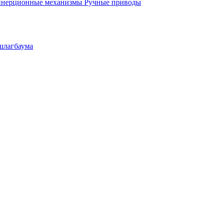
инерционные механизмы
Ручные приводы
шлагбаума