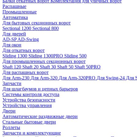
Балки откатных ворот
Комплектация для уличных ворот
Распашные
Промышленные
Автоматика
Для бытовых секционных ворот
Sectional 1200
Sectional 800
Для дверей
AD-SP
AD-Swing
Для окон
Для откатных ворот
Sliding 1300
Sliding 1300PRO
Sliding 500
Для промышленных секционных ворот
Shaft 120
Shaft 20
Shaft 30
Shaft 50
Shaft 50PRO
Для распашных ворот
Для Arm-230
Для Arm-320
Для Arm-320PRO
Для Swing-24
Для 
Запчасти
Для шлагбаумов и цепных барьеров
Системы контроля доступа
Устройства безопасности
Устройства управления
Двери
Автоматические раздвижные двери
Стальные бытовые двери
Роллеты
Запчасти и комплектующие