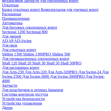
механизмом
Запчасти для секционных ворот
Откатные
Балки откатных ворот
Комплектация для уличных ворот
Распашные
Промышленные
Автоматика
Для бытовых секционных ворот
Sectional 1200
Sectional 800
Для дверей
AD-SP
AD-Swing
Для окон
Для откатных ворот
Sliding 1300
Sliding 1300PRO
Sliding 500
Для промышленных секционных ворот
Shaft 120
Shaft 20
Shaft 30
Shaft 50
Shaft 50PRO
Для распашных ворот
Для Arm-230
Для Arm-320
Для Arm-320PRO
Для Swing-24
Для
Swing-2500
Для Swing-3000
Для Swing-3000PRO
Для Swing-
4000
Запчасти
Для шлагбаумов и цепных барьеров
Системы контроля доступа
Устройства безопасности
Устройства управления
Двери