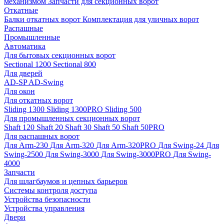
механизмом
Запчасти для секционных ворот
Откатные
Балки откатных ворот
Комплектация для уличных ворот
Распашные
Промышленные
Автоматика
Для бытовых секционных ворот
Sectional 1200
Sectional 800
Для дверей
AD-SP
AD-Swing
Для окон
Для откатных ворот
Sliding 1300
Sliding 1300PRO
Sliding 500
Для промышленных секционных ворот
Shaft 120
Shaft 20
Shaft 30
Shaft 50
Shaft 50PRO
Для распашных ворот
Для Arm-230
Для Arm-320
Для Arm-320PRO
Для Swing-24
Для
Swing-2500
Для Swing-3000
Для Swing-3000PRO
Для Swing-
4000
Запчасти
Для шлагбаумов и цепных барьеров
Системы контроля доступа
Устройства безопасности
Устройства управления
Двери