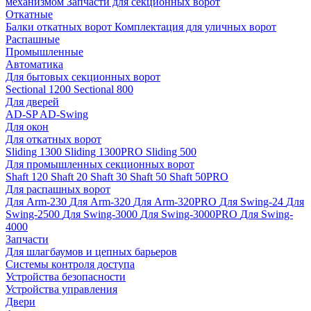
механизмом
Запчасти для секционных ворот
Откатные
Балки откатных ворот
Комплектация для уличных ворот
Распашные
Промышленные
Автоматика
Для бытовых секционных ворот
Sectional 1200
Sectional 800
Для дверей
AD-SP
AD-Swing
Для окон
Для откатных ворот
Sliding 1300
Sliding 1300PRO
Sliding 500
Для промышленных секционных ворот
Shaft 120
Shaft 20
Shaft 30
Shaft 50
Shaft 50PRO
Для распашных ворот
Для Arm-230
Для Arm-320
Для Arm-320PRO
Для Swing-24
Для
Swing-2500
Для Swing-3000
Для Swing-3000PRO
Для Swing-
4000
Запчасти
Для шлагбаумов и цепных барьеров
Системы контроля доступа
Устройства безопасности
Устройства управления
Двери