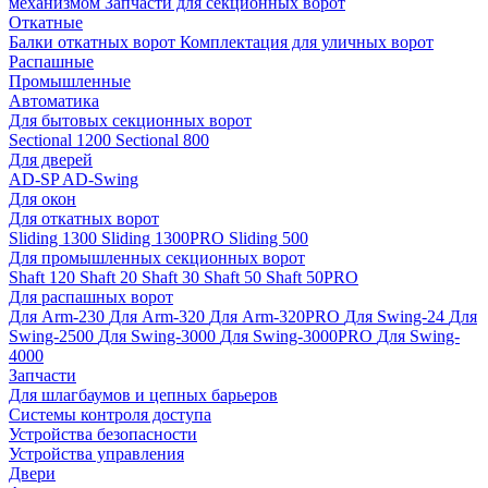
механизмом
Запчасти для секционных ворот
Откатные
Балки откатных ворот
Комплектация для уличных ворот
Распашные
Промышленные
Автоматика
Для бытовых секционных ворот
Sectional 1200
Sectional 800
Для дверей
AD-SP
AD-Swing
Для окон
Для откатных ворот
Sliding 1300
Sliding 1300PRO
Sliding 500
Для промышленных секционных ворот
Shaft 120
Shaft 20
Shaft 30
Shaft 50
Shaft 50PRO
Для распашных ворот
Для Arm-230
Для Arm-320
Для Arm-320PRO
Для Swing-24
Для
Swing-2500
Для Swing-3000
Для Swing-3000PRO
Для Swing-
4000
Запчасти
Для шлагбаумов и цепных барьеров
Системы контроля доступа
Устройства безопасности
Устройства управления
Двери