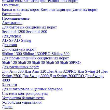
механизмом
Запчасти для секционных ворот
Откатные
Балки откатных ворот
Комплектация для уличных ворот
Распашные
Промышленные
Автоматика
Для бытовых секционных ворот
Sectional 1200
Sectional 800
Для дверей
AD-SP
AD-Swing
Для окон
Для откатных ворот
Sliding 1300
Sliding 1300PRO
Sliding 500
Для промышленных секционных ворот
Shaft 120
Shaft 20
Shaft 30
Shaft 50
Shaft 50PRO
Для распашных ворот
Для Arm-230
Для Arm-320
Для Arm-320PRO
Для Swing-24
Для
Swing-2500
Для Swing-3000
Для Swing-3000PRO
Для Swing-
4000
Запчасти
Для шлагбаумов и цепных барьеров
Системы контроля доступа
Устройства безопасности
Устройства управления
Двери