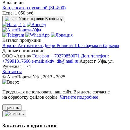
В наличии
Конденсатор пусковой (SL-800)
Цена:
1 050
руб.
Уже в корзине
В корзину
1
2
Каталог продукции
Ворота
Автоматика
Двери
Роллеты
Шлагбаумы и барьеры
Данные организации
ООО «‎Актив»‎
Телефон: +79270850071
Доп. телефон:
+79991317666
e-mail: aktiv_dh@mail.ru
Адрес: г. Уфа, ул.
Рубежная, 174
Контакты
© АвтоВорота Уфа, 2013 - 2025
Продолжая использовать наш сайт, Вы даете согласие
на обработку файлов cookie.
Читайте подробнее
Принять
Заказать в один клик