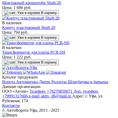
Монтажный кронштейн Shaft-20
Цена:
1 686
руб.
Уже в корзине
В корзину
В наличии
Корпус пластиковый Shaft-20
Цена:
794
руб.
Уже в корзине
В корзину
В наличии
Трансформатор для платы PCB-SH
Цена:
1 222
руб.
Уже в корзине
В корзину
Каталог продукции
Ворота
Автоматика
Двери
Роллеты
Шлагбаумы и барьеры
Данные организации
ООО «‎Актив»‎
Телефон: +79270850071
Доп. телефон:
+79991317666
e-mail: aktiv_dh@mail.ru
Адрес: г. Уфа, ул.
Рубежная, 174
Контакты
© АвтоВорота Уфа, 2013 - 2025