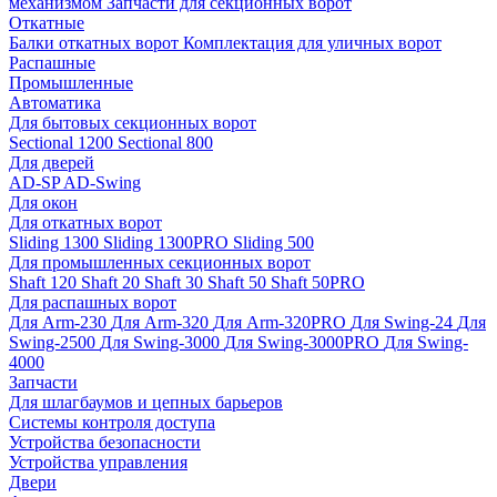
механизмом
Запчасти для секционных ворот
Откатные
Балки откатных ворот
Комплектация для уличных ворот
Распашные
Промышленные
Автоматика
Для бытовых секционных ворот
Sectional 1200
Sectional 800
Для дверей
AD-SP
AD-Swing
Для окон
Для откатных ворот
Sliding 1300
Sliding 1300PRO
Sliding 500
Для промышленных секционных ворот
Shaft 120
Shaft 20
Shaft 30
Shaft 50
Shaft 50PRO
Для распашных ворот
Для Arm-230
Для Arm-320
Для Arm-320PRO
Для Swing-24
Для
Swing-2500
Для Swing-3000
Для Swing-3000PRO
Для Swing-
4000
Запчасти
Для шлагбаумов и цепных барьеров
Системы контроля доступа
Устройства безопасности
Устройства управления
Двери