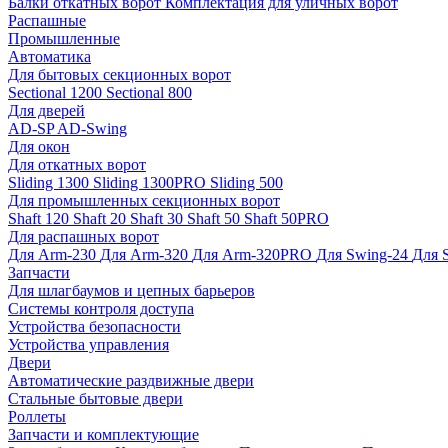
Балки откатных ворот
Комплектация для уличных ворот
Распашные
Промышленные
Автоматика
Для бытовых секционных ворот
Sectional 1200
Sectional 800
Для дверей
AD-SP
AD-Swing
Для окон
Для откатных ворот
Sliding 1300
Sliding 1300PRO
Sliding 500
Для промышленных секционных ворот
Shaft 120
Shaft 20
Shaft 30
Shaft 50
Shaft 50PRO
Для распашных ворот
Для Arm-230
Для Arm-320
Для Arm-320PRO
Для Swing-24
Для 
Запчасти
Для шлагбаумов и цепных барьеров
Системы контроля доступа
Устройства безопасности
Устройства управления
Двери
Автоматические раздвижные двери
Стальные бытовые двери
Роллеты
Запчасти и комплектующие