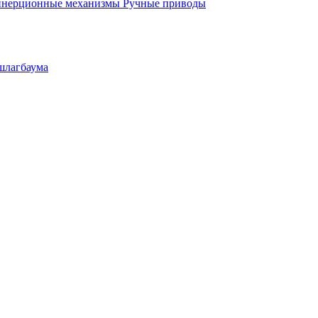
инерционные механизмы
Ручные приводы
шлагбаума