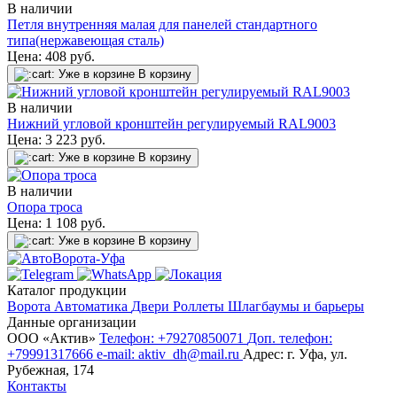
В наличии
Петля внутренняя малая для панелей стандартного
типа(нержавеющая сталь)
Цена:
408
руб.
Уже в корзине
В корзину
В наличии
Нижний угловой кронштейн регулируемый RAL9003
Цена:
3 223
руб.
Уже в корзине
В корзину
В наличии
Опора троса
Цена:
1 108
руб.
Уже в корзине
В корзину
Каталог продукции
Ворота
Автоматика
Двери
Роллеты
Шлагбаумы и барьеры
Данные организации
ООО «‎Актив»‎
Телефон: +79270850071
Доп. телефон:
+79991317666
e-mail: aktiv_dh@mail.ru
Адрес: г. Уфа, ул.
Рубежная, 174
Контакты