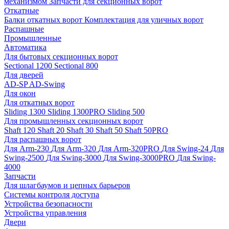
механизмом
Запчасти для секционных ворот
Откатные
Балки откатных ворот
Комплектация для уличных ворот
Распашные
Промышленные
Автоматика
Для бытовых секционных ворот
Sectional 1200
Sectional 800
Для дверей
AD-SP
AD-Swing
Для окон
Для откатных ворот
Sliding 1300
Sliding 1300PRO
Sliding 500
Для промышленных секционных ворот
Shaft 120
Shaft 20
Shaft 30
Shaft 50
Shaft 50PRO
Для распашных ворот
Для Arm-230
Для Arm-320
Для Arm-320PRO
Для Swing-24
Для
Swing-2500
Для Swing-3000
Для Swing-3000PRO
Для Swing-
4000
Запчасти
Для шлагбаумов и цепных барьеров
Системы контроля доступа
Устройства безопасности
Устройства управления
Двери