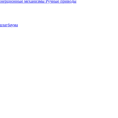
инерционные механизмы
Ручные приводы
шлагбаума