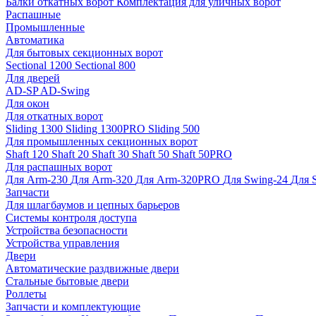
Балки откатных ворот
Комплектация для уличных ворот
Распашные
Промышленные
Автоматика
Для бытовых секционных ворот
Sectional 1200
Sectional 800
Для дверей
AD-SP
AD-Swing
Для окон
Для откатных ворот
Sliding 1300
Sliding 1300PRO
Sliding 500
Для промышленных секционных ворот
Shaft 120
Shaft 20
Shaft 30
Shaft 50
Shaft 50PRO
Для распашных ворот
Для Arm-230
Для Arm-320
Для Arm-320PRO
Для Swing-24
Для 
Запчасти
Для шлагбаумов и цепных барьеров
Системы контроля доступа
Устройства безопасности
Устройства управления
Двери
Автоматические раздвижные двери
Стальные бытовые двери
Роллеты
Запчасти и комплектующие