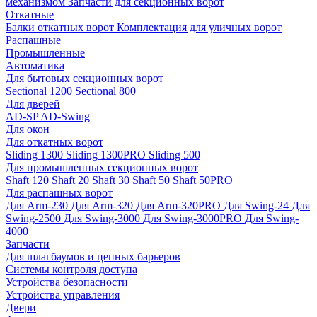
механизмом
Запчасти для секционных ворот
Откатные
Балки откатных ворот
Комплектация для уличных ворот
Распашные
Промышленные
Автоматика
Для бытовых секционных ворот
Sectional 1200
Sectional 800
Для дверей
AD-SP
AD-Swing
Для окон
Для откатных ворот
Sliding 1300
Sliding 1300PRO
Sliding 500
Для промышленных секционных ворот
Shaft 120
Shaft 20
Shaft 30
Shaft 50
Shaft 50PRO
Для распашных ворот
Для Arm-230
Для Arm-320
Для Arm-320PRO
Для Swing-24
Для
Swing-2500
Для Swing-3000
Для Swing-3000PRO
Для Swing-
4000
Запчасти
Для шлагбаумов и цепных барьеров
Системы контроля доступа
Устройства безопасности
Устройства управления
Двери