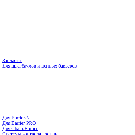
Запчасти
Для шлагбаумов и цепных барьеров
Для Barrier-N
Для Barrier-PRO
Для Chain-Barrier
Системы контроля доступа