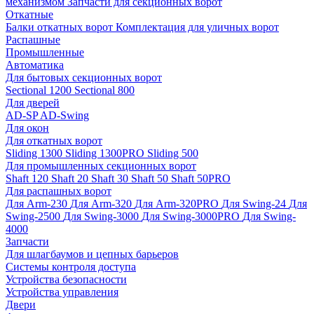
механизмом
Запчасти для секционных ворот
Откатные
Балки откатных ворот
Комплектация для уличных ворот
Распашные
Промышленные
Автоматика
Для бытовых секционных ворот
Sectional 1200
Sectional 800
Для дверей
AD-SP
AD-Swing
Для окон
Для откатных ворот
Sliding 1300
Sliding 1300PRO
Sliding 500
Для промышленных секционных ворот
Shaft 120
Shaft 20
Shaft 30
Shaft 50
Shaft 50PRO
Для распашных ворот
Для Arm-230
Для Arm-320
Для Arm-320PRO
Для Swing-24
Для
Swing-2500
Для Swing-3000
Для Swing-3000PRO
Для Swing-
4000
Запчасти
Для шлагбаумов и цепных барьеров
Системы контроля доступа
Устройства безопасности
Устройства управления
Двери